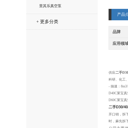
里其乐真空泵
产品
+ 更多分类
品牌
应用领
供应
二手D30
科研、化工、
- 抽速：8m3/h
D40C莱宝真
D60C莱宝真空
二手D30/4
开口销，拆
时，麻先拆