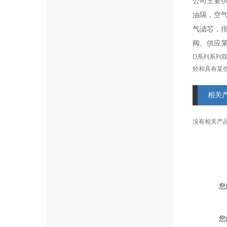
公司主要
油隔，空气
气滤芯，
阀。
供应莱
D系列系列
烃和具有某些
相关
没有相关产品信
您
您