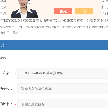
供应全新莱宝真空泵，二手莱宝真空泵。真空泵
配件
：油雾分离器/油气分
过滤器/空气滤芯/风隔，空气总成，进口真空泵油，散热风扇，风扇叶，
排气阀，排气阀片，逆止阀，逆止阀片，气镇阀，视油镜，密封套件，连
宝LEYBOLD SV300B真空泵油雾分离器 sv630b莱宝真空泵油雾分离器 
双级真空泵中，LVO100是莱宝双级旋片真空泵的专业用油，该油中的预先处理过的
特性的主导地位​
产品
息...
产品：
的单位：
的姓名：