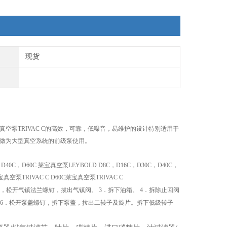
现货
莱宝真空泵TRIVAC C的高效，可靠，低噪音，易维护的设计特别适用于
也可做为大型真空系统的前级泵使用。
C，D60C 莱宝真空泵LEYBOLD D8C，D16C，D30C，D40C，
真空泵TRIVAC C D60C莱宝真空泵TRIVAC C
咀，松开气镇法兰螺钉，拔出气镇阀。 3．拆下油箱。 4．拆除止回阀
 6．松开泵盖螺钉，拆下泵盖，拉出二转子及旋片。拆下低级转子