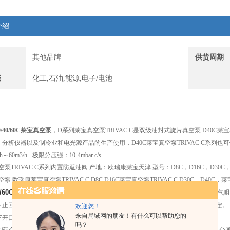
介绍
其他品牌
供货周期
域
化工,石油,能源,电子/电池
/40/60C莱宝真空泵
，D系列莱宝真空泵TRIVAC C是双级油封式旋片真空泵 D40C
分析仪器以及制冷业和电光源产品的生产使用，D40C莱宝真空泵TRIVAC C系列
～60m3/h - 极限分压强：10-4mbar c/s -
空泵TRIVAC C系列内置防返油阀 产地：欧瑞康莱宝天津 型号：D8C，D16C，D30C，D40
泵 欧瑞康莱宝真空泵TRIVAC C D8C,D16C莱宝真空泵TRIVAC C D30C，D40C，莱宝
0/60C莱宝真空泵
维修 保养的拆卸步骤 1．放油 2．松开进气咀法兰螺钉，拔出进气
下止回阀叶轮。 5．拆除支座与泵的连接螺钉，拆下泵部装件，电机拆否视方便而定。
欢迎您！
来自局域网的朋友！有什么可以帮助您的
下开口销。
吗？