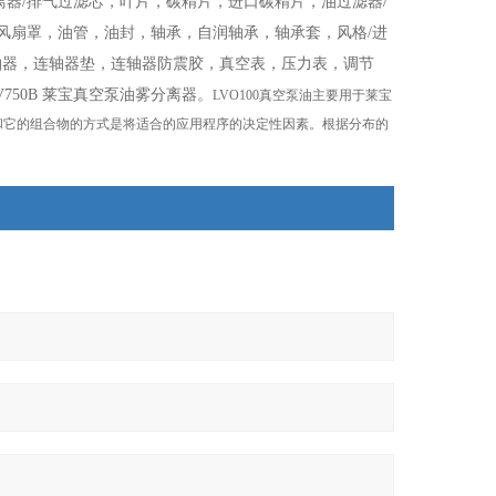
离器/排气过滤芯，叶片，碳精片，进口碳精片，油过滤器/
风扇罩，油管，油封，轴承，自润轴承，轴承套，风格/进
轴器，连轴器垫，连轴器防震胶，真空表，压力表，调节
SV750B 莱宝真空泵油雾分离器。
LVO100真空泵油主要用于莱宝
，和它的组合物的方式是将适合的应用程序的决定性因素。根据分布的