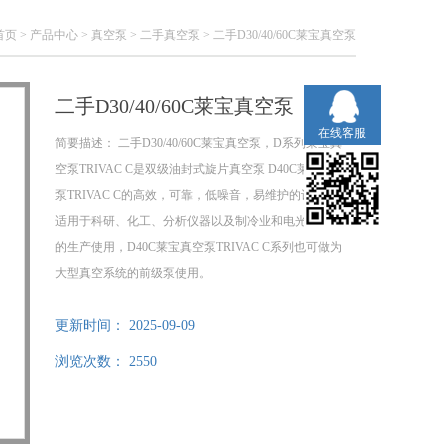
首页
>
产品中心
>
真空泵
>
二手真空泵
> 二手D30/40/60C莱宝真空泵
二手D30/40/60C莱宝真空泵
在线客服
简要描述：
二手D30/40/60C莱宝真空泵，D系列莱宝真
空泵TRIVAC C是双级油封式旋片真空泵 D40C莱宝真空
泵TRIVAC C的高效，可靠，低噪音，易维护的设计特别
适用于科研、化工、分析仪器以及制冷业和电光源产品
的生产使用，D40C莱宝真空泵TRIVAC C系列也可做为
大型真空系统的前级泵使用。
更新时间：
2025-09-09
浏览次数：
2550