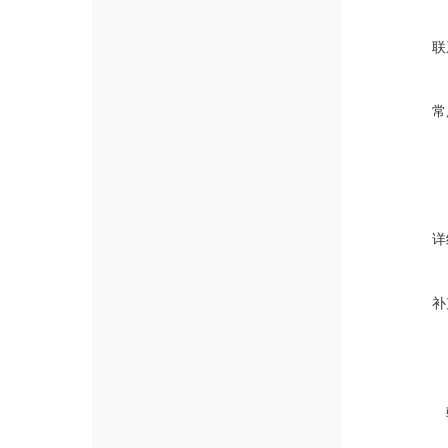
联
常
详
补