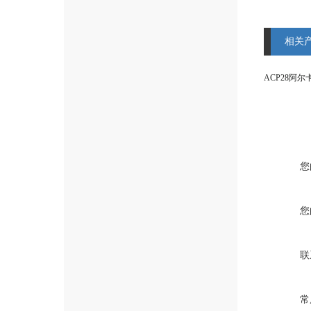
相关
ACP28阿
您
您
联
常