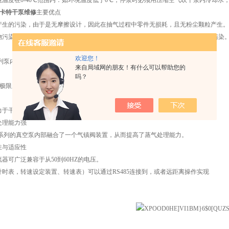
境温度在0-40℃范围内：如环境温度低于0℃，停泵时必须用压缩空气吹干泵内冷却水
阿尔卡特干泵维修
主要优点
产生的污染，由于是无摩擦设计，因此在抽气过程中零件无损耗，且无粉尘颗粒产生。
物污染。无碳氢化合物残留ACP 系列泵体无需油润滑，因此免于受到碳氢化合物污染。
欢迎您！
系列泵内部始终保持洁净与稳定的转速（变频马达） 使ACP泵产品具有：
来自局域网的朋友！有什么可以帮助您的
吗？
的极限压值
力于干式多级罗茨泵的设计，能够应用于要求严苛的领域。
处理能力强
P 系列的真空泵内部融合了一个气镇阀装置，从而提高了蒸气处理能力。
性与适应性
器可广泛兼容于从50到60HZ的电压。
计时表，转速设定装置、转速表）可以通过RS485连接到，或者远距离操作实现