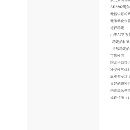
泵的安装环
ADS602
无粉尘颗粒
无碳氢化合
运行稳定
由于ACP 
- 稳定的抽速
- 持续稳定
可靠性强
阿尔卡特致
冷凝性气体
标准型AC
良好的兼容
内置高频变流
操作仪表（