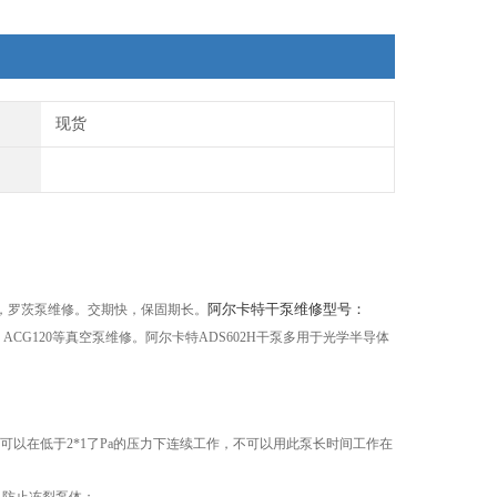
现货
阿尔卡特干泵维修型号：
，罗茨泵维修。交期快，保固期长。
，ACP40，ACG120等真空泵维修。阿尔卡特ADS602H干泵多用于光学半导体
以在低于2*1了Pa的压力下连续工作，不可以用此泵长时间工作在