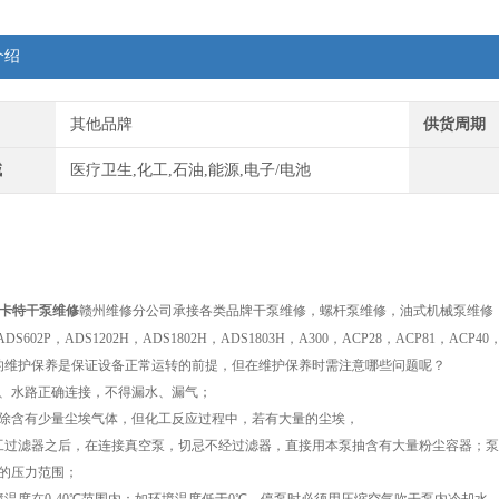
介绍
其他品牌
供货周期
域
医疗卫生,化工,石油,能源,电子/电池
阿尔卡特干泵维修
赣州维修分公司承接各类品牌干泵维修，螺杆泵维修，油式机械泵维修
，ADS602P，ADS1202H，ADS1802H，ADS1803H，A300，ACP28，ACP81
的维护保养是保证设备正常运转的前提，但在维护保养时需注意哪些问题呢？
路、水路正确连接，不得漏水、漏气；
抽除含有少量尘埃气体，但化工反应过程中，若有大量的尘埃，
工过滤器之后，在连接真空泵，切忌不经过滤器，直接用本泵抽含有大量粉尘容器；泵可
Pa的压力范围；