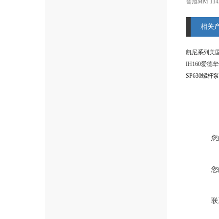
普旭MM 1
相关
IH160爱德
SP630螺杆
您
您
联