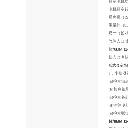
额定电机
电机额定
噪声级（ISO
重量约
18
尺寸（长x宽x高
气体入口/出口
普旭MM 1
状态监测
爪式真空泵
a．小修项
(a)检查
(b)检查轴
(c)检查
(d)消除
(e)检查
普旭MM 1