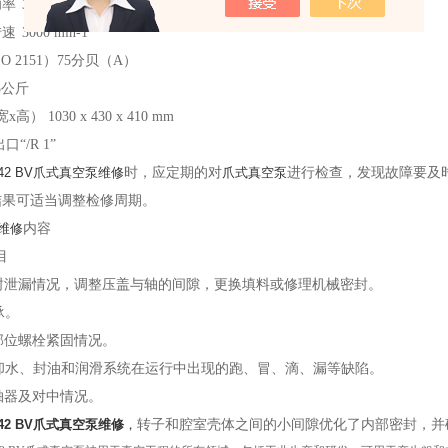
功率
3.5千瓦
转速
3000 min-1
 2151）
75分贝（A）
5公斤
） 1030 x 430 x 410 mm
“/R 1”
142 BV爪式真空泵维修
时，应定期的对
爪式真空泵
进行检查，发现故障要及
结果可适当调整检修周期。
维修
内容
目
轴封泄漏情况，调整压盖与轴的间隙，更换填料或修理机械密封。
承。
各部位螺栓紧固情况。
冷却水、封油和润滑系统在运行中出现的跑、冒、滴、漏等缺陷。
联轴器及对中情况。
142 BV爪式真空泵维修
，
转子和腔室壳体之间的小间隙优化了内部密封，并