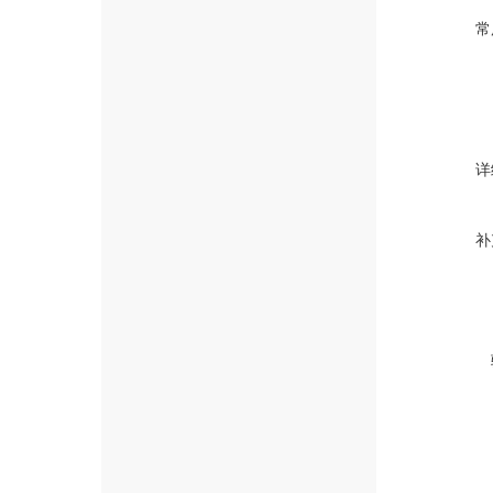
常
详
补