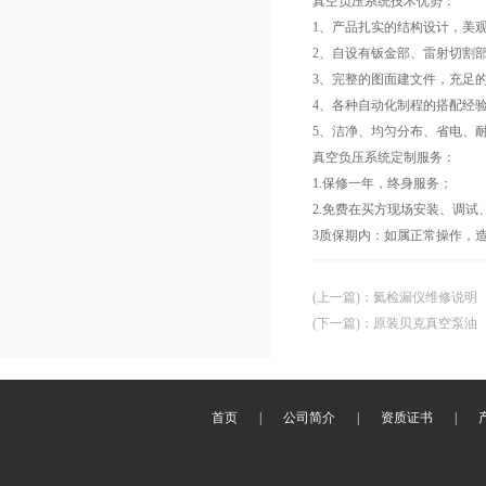
真空负压系统技术优势：
1、产品扎实的结构设计，美
2、自设有钣金部、雷射切割
3、完整的图面建文件，充足
4、各种自动化制程的搭配经
5、洁净、均匀分布、省电、
真空负压系统定制服务：
1.保修一年，终身服务；
2.免费在买方现场安装、调
3质保期内：如属正常操作，
(上一篇)
：
氦检漏仪维修说明
(下一篇)
：
原装贝克真空泵油
首页
|
公司简介
|
资质证书
|