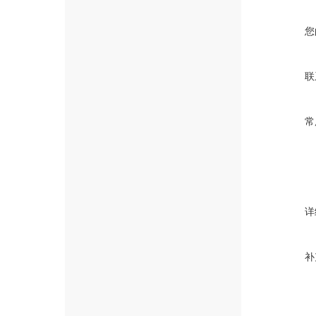
您
联
常
详
补