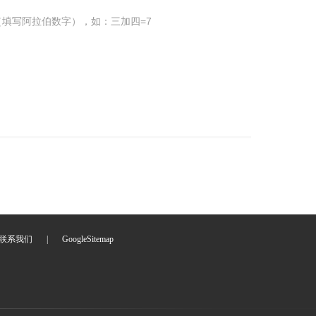
填写阿拉伯数字），如：三加四=7
联系我们
|
GoogleSitemap