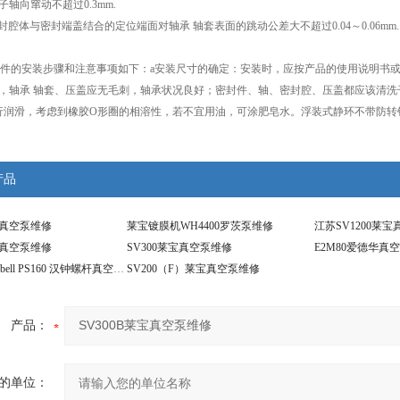
子轴向窜动不超过
0.3mm.
封腔体与密封端盖结合的定位端面对轴承
轴套表面的跳动公差大不超过
0.04
～
0.06mm.
件的安装步骤和注意事项如下：
a
安装尺寸的确定：安装时，应按产品的使用说明书
，轴承
轴套、压盖应无毛刺，轴承状况良好；密封件、轴、密封腔、压盖都应该清洗
行润滑，考虑到橡胶
O
形圈的相溶性，若不宜用油，可涂肥皂水。浮装式静环不带防转
产品
宝真空泵维修
莱宝镀膜机WH4400罗茨泵维修
江苏SV1200莱
宝真空泵维修
SV300莱宝真空泵维修
E2M80爱德华真
中国台湾Hanbell PS160 汉钟螺杆真空泵维修
SV200（F）莱宝真空泵维修
产品：
的单位：