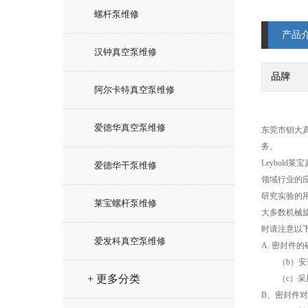
螺杆泵维修
产品
汉钟真空泵维修
品牌
阿尔卡特真空泵维修
爱德华真空泵维修
东莞市钥大
务。
Leybol
爱德华干泵维修
领域行业的
研究实验的
莱宝螺杆泵维修
大多数机械
时请注意以
爱发科真空泵维修
A.
密封件的
（
b
）安
+ 更多分类
（
c
）采
B
、密封件对