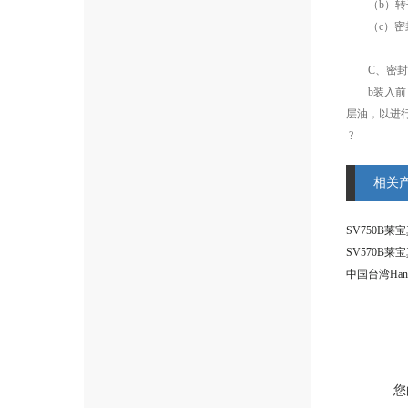
（
b
）转
（
c
）密
C
、密封
b
装入前
层油，以进
?
相关
SV750B莱
SV570B莱
您