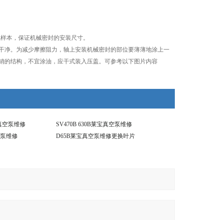
或样本，保证机械密封的安装尺寸。
干净。为减少摩擦阻力，轴上安装机械密封的部位要薄薄地涂上一
销的结构，不宜涂油，应干式装入压盖。可参考以下图片内容
宝真空泵维修
SV470B 630B莱宝真空泵维修
空泵维修
D65B莱宝真空泵维修更换叶片