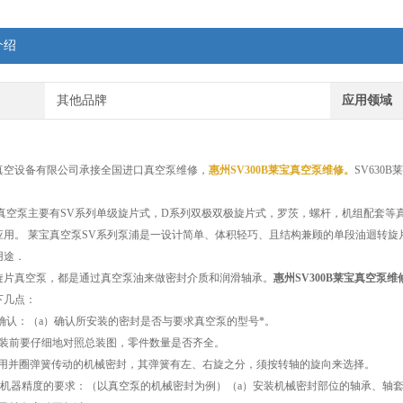
介绍
其他品牌
应用领域
真空设备有限公司承接全国进口真空泵维修，
惠州SV300B莱宝真空泵维修
。
SV63
d莱宝真空泵主要有SV系列单级旋片式，D系列双极双极旋片式，罗茨，螺杆，机组配套
应用。 莱宝真空泵SV系列泵浦是一设计简单、体积轻巧、且结构兼顾的单段油迴转
用途．
旋片真空泵，都是通过真空泵油来做密封介质和润滑轴承。
惠州SV300B莱宝真空泵维
下几点：
确认：（
a
）确认所安装的密封是否与要求真空泵的型号*。
装前要仔细地对照总装图，零件数量是否齐全。
用并圈弹簧传动的机械密封，其弹簧有左、右旋之分，须按转轴的旋向来选择。
机器精度的要求：（以真空泵的机械密封为例）（
a
）安装机械密封部位的轴承、轴