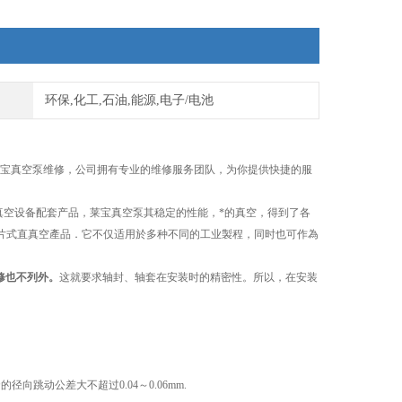
环保,化工,石油,能源,电子/电池
0B莱宝真空泵维修，公司拥有专业的维修服务团队，为你提供快捷的服
等真空设备配套产品，莱宝真空泵其稳定的性能，*的真空，得到了各
旋片式直真空產品．它不仅适用於多种不同的工业製程，同时也可作為
修
也不列外。
这就要求轴封、轴套在安装时的精密性。所以，在安装
套的径向跳动公差大不超过
0.04
～
0.06mm.