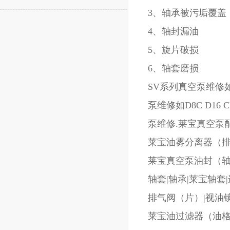
3、轴承被污垢覆盖
4、轴封漏油
5、旋片破损
6、轴套磨损
SV系列真空泵维修如SV
泵维修如D8C D16
泵维修.莱宝真空泵
莱宝油雾分离器（排
莱宝真空泵油封（轴
轴套|轴承|莱宝轴套
排气阀（片）|视油
莱宝油过滤器（油格