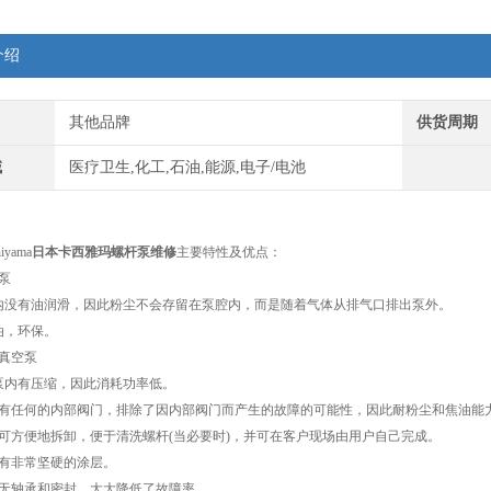
介绍
其他品牌
供货周期
域
医疗卫生,化工,石油,能源,电子/电池
yama
日本卡西雅玛螺杆泵维修
主要特性及优点：
泵
内没有油润滑，因此粉尘不会存留在泵腔内，而是随着气体从排气口排出泵外。
油，环保。
真空泵
泵内有压缩，因此消耗功率低。
没有任何的内部阀门，排除了因内部阀门而产生的故障的可能性，因此耐粉尘和焦油能
壳可方便地拆卸，便于清洗螺杆(当必要时)，并可在客户现场由用户自己完成。
面有非常坚硬的涂层。
部无轴承和密封，大大降低了故障率。