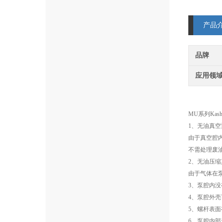
产品
品牌
应用领
MU系列Kashi
1、无油真空
由于真空腔
不需处理废
2、无油压缩
由于气体在
3、泵腔内
4、泵腔外
5、螺杆表
6、泵腔内