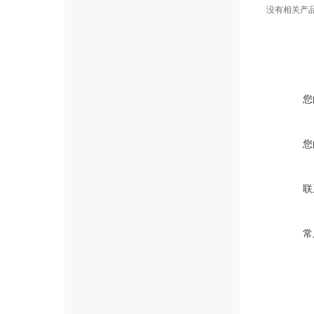
没有相关产品信
您
您
联
常