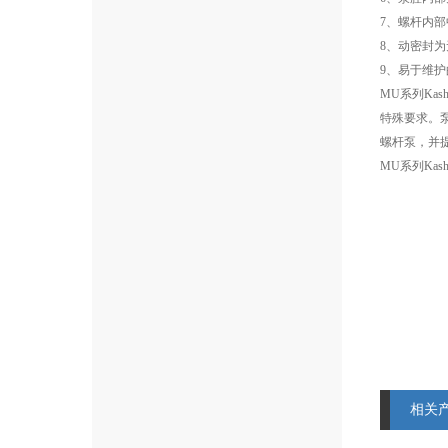
7、螺杆内
8、动密封
9、易于维
MU系列Ka
特殊要求。泵
螺杆泵，并
MU系列Kashi
相关