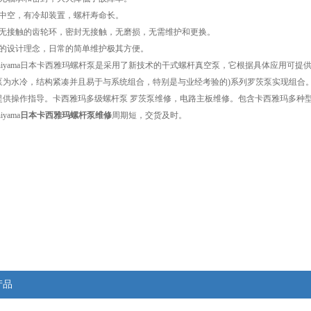
部中空，有冷却装置，螺杆寿命长。
为无接触的齿轮环，密封无接触，无磨损，无需维护和更换。
护的设计理念，日常的简单维护极其方便。
shiyama日本卡西雅玛螺杆泵是采用了新技术的干式螺杆真空泵，它根据具体应用
为水冷，结构紧凑并且易于与系统组合，特别是与业经考验的)系列罗茨泵实现组合。公司
提供操作指导。卡西雅玛多级螺杆泵 罗茨泵维修，电路主板维修。包含卡西雅玛多种
yama
日本卡西雅玛螺杆泵维修
周期短，交货及时。
产品