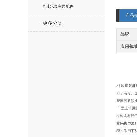
里其乐真空泵配件
产品
+ 更多分类
品牌
应用领
.
供应
原装新
折；密度比
摩擦因数较
市面上常见
材料均有所
其乐真空泵
积的作用下