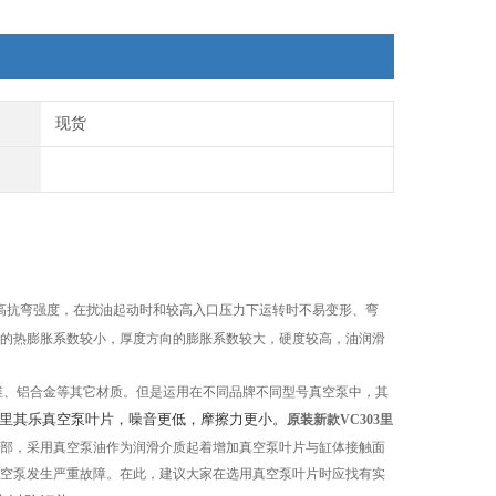
现货
高抗弯强度，在扰油起动时和较高入口压力下运转时不易变形、弯
的热膨胀系数较小，厚度方向的膨胀系数较大，硬度较高，油润滑
维、铝合金等其它材质。但是运用在不同品牌不同型号真空泵中，其
款里其乐真空泵叶片，噪音更低，摩擦力更小。
原装新款VC303里
部，采用真空泵油作为润滑介质起着增加真空泵叶片与缸体接触面
空泵发生严重故障。在此，建议大家在选用真空泵叶片时应找有实