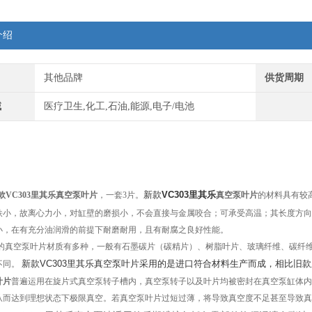
介绍
其他品牌
供货周期
域
医疗卫生,化工,石油,能源,电子/电池
新款
VC303里其乐
款VC303里其乐真空泵叶片
，一套3片。
真空泵叶片
的材料具有较
铁小，故离心力小，对缸壁的磨损小，不会直接与金属咬合；可承受高温；其长度方向
小，在有充分油润滑的前提下耐磨耐用，且有耐腐之良好性能。
的真空泵叶片材质有多种，一般有石墨碳片（碳精片）、树脂叶片、玻璃纤维、碳纤
新款VC303里其乐真空泵叶片采用的是进口符合材料生产而成，相比旧
不同。
叶片
普遍运用在旋片式真空泵转子槽内，真空泵转子以及叶片均被密封在真空泵缸体内
从而达到理想状态下极限真空。若真空泵叶片过短过薄，将导致真空度不足甚至导致真