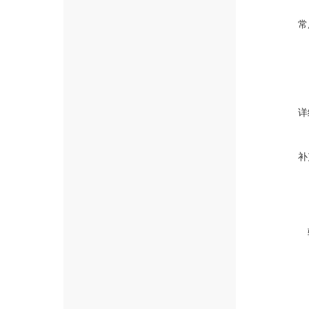
常
详
补