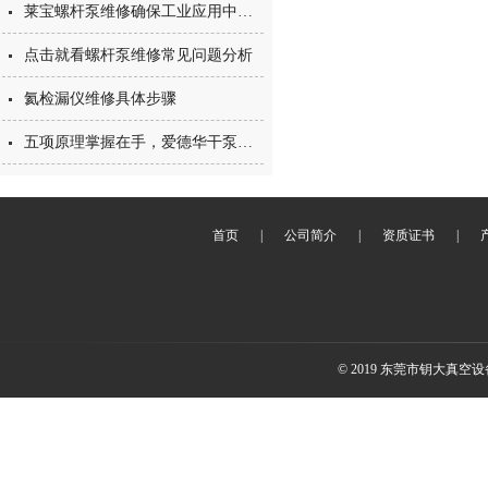
莱宝螺杆泵维修确保工业应用中的持续效率与可靠性
点击就看螺杆泵维修常见问题分析
氦检漏仪维修具体步骤
五项原理掌握在手，爱德华干泵维修不用愁
首页
|
公司简介
|
资质证书
|
© 2019 东莞市钥大真