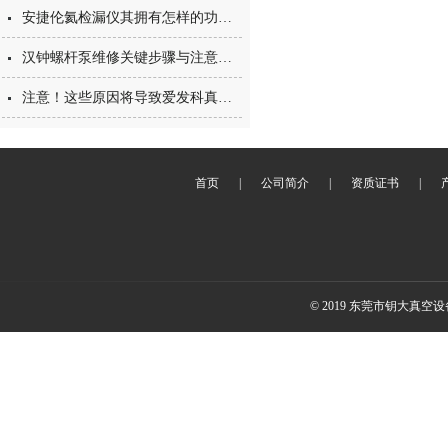
安捷伦氦检漏仪其拥有怎样的功能呢？
汉钟螺杆泵维修关键步骤与注意事项
注意！这些原因将导致爱发科真空泵油失效
首页
|
公司简介
|
资质证书
|
© 2019 东莞市钥大真