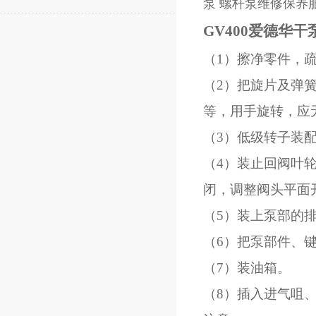
泵 螺杆泵维修保养
GV400爱德华
（1）擦净零件，疏
（2）把旋片及弹
等，用手旋转，应
（3）低级转子装
（4）装止回阀叶
闭，调整阀头平面开启高
（5）装上泵部的
（6）把泵部件、
（7）装油箱。
（8）插入进气咀