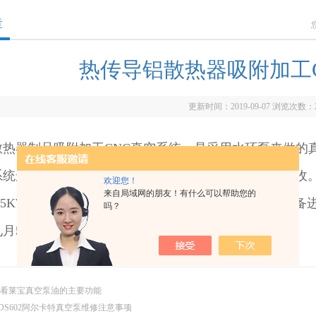
章
热传导铝散热器吸附加工
更新时间：2019-09-07 浏览次数：
散热器制品吸附加工CNC真空系统，是采用水环泵来做的
系统选配时加装有自动排水器一套，有利于切削液的回收。
欢迎您！
来自局域网的朋友！有什么可以帮助您的
7.5KW真空泵，一个储气罐和一个自动排水装置。从设备
吗？
九月5热正式投入生产。
看莱宝真空泵油的主要功能
DS602阿尔卡特真空泵维修注意事项