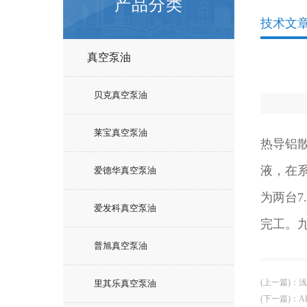
产品分类
技术文
真空泵油
贝克真空泵油
莱宝真空泵油
热导铝
液，在
爱德华真空泵油
为两台
爱发科真空泵油
完工。
普旭真空泵油
(上一篇)
：
浅
里其乐真空泵油
(下一篇)
：
A