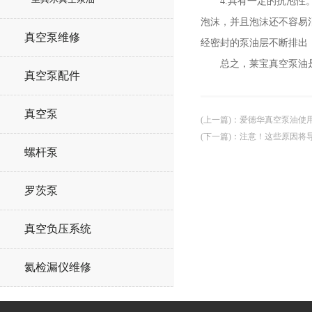
4.具有一定的抗泡性。
泡沫，并且泡沫还不容易
真空泵维修
经密封的泵油层不断排出
总之，莱宝真空泵油是真
真空泵配件
真空泵
(上一篇)
：
爱德华真空泵油使
(下一篇)
：
注意！这些原因将
螺杆泵
罗茨泵
真空负压系统
氦检漏仪维修