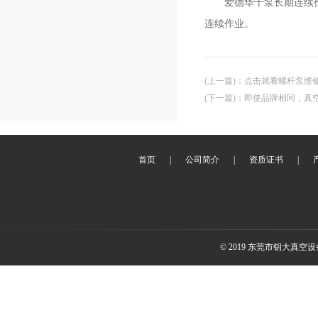
爱德华干泵长期连续作业
连续作业。
(上一篇)
：
点击就看螺杆泵维
(下一篇)
：
即使品牌相同，真
首页
|
公司简介
|
资质证书
|
© 2019 东莞市钥大真