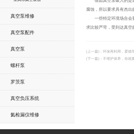
假如真空泵吸入的是腐蚀
腐蚀，所以要求具有杰出
真空泵维修
一些特定环境场合会要求
求比较严苛，受到达真空
真空泵配件
真空泵
(上一篇)
：
环保再利用，爱德
(下一篇)
：
不维护保养，你就
螺杆泵
罗茨泵
真空负压系统
氦检漏仪维修