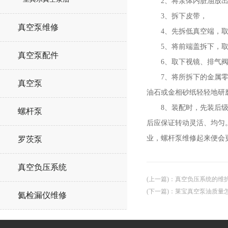
2、将泵体内脏油放出
3、拆下皮带，
真空泵维修
4、先拆低真空端，取
5、将前端盖拆下，取
真空泵配件
6、取下视镜、排气阀
7、将所拆下的金属零件
真空泵
油石或金相砂纸轻轻地研
8、装配时，先装后级，
螺杆泵
后应保证转动灵活、均匀
业，螺杆泵维修起来便会
罗茨泵
真空负压系统
(上一篇)
：
真空负压系统的维
(下一篇)
：
莱宝真空泵油质量
氦检漏仪维修