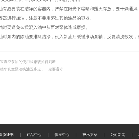
有必要装在洁净的容器内，严禁在阳光下曝晒和露天存放，要干燥通风
器进行加油，注意不要用盛过其他油品的容器。
时要避免杂质混入油中从而对泵体造成磨损。
时泵内的陈油要排除洁净，倒入新油后缓缓滚动泵轴，反复清洗数次，
宝真空泵油的使用状态该如何判断
德华真空泵油换油五步走，一定要遵守
资质证书
|
产品中心
|
供应中心
|
技术文章
|
公司新闻
|