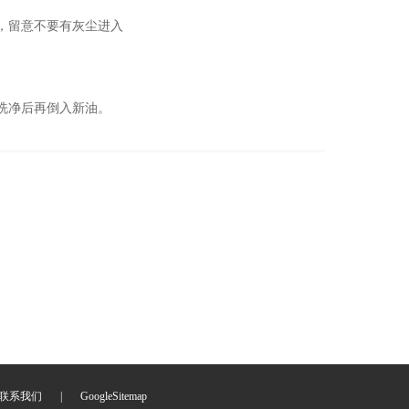
，留意不要有灰尘进入
洗净后再倒入新油。
联系我们
|
GoogleSitemap