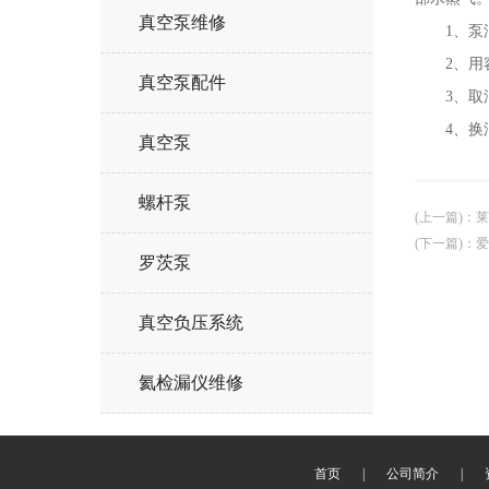
真空泵维修
1、泵油
2、用容
真空泵配件
3、取油
4、换油
真空泵
螺杆泵
(上一篇)
：
莱
(下一篇)
：
爱
罗茨泵
真空负压系统
氦检漏仪维修
首页
|
公司简介
|