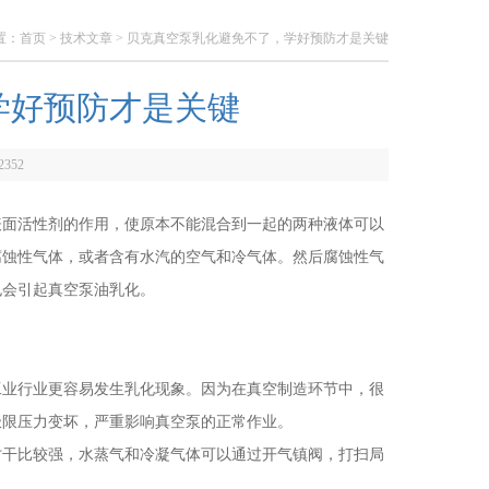
置：
首页
>
技术文章
> 贝克真空泵乳化避免不了，学好预防才是关键
学好预防才是关键
2352
面活性剂的作用，使原本不能混合到一起的两种液体可以
腐蚀性气体，或者含有水汽的空气和冷气体。然后腐蚀性气
也会引起真空泵油乳化。
业行业更容易发生乳化现象。因为在真空制造环节中，很
极限压力变坏，严重影响真空泵的正常作业。
干比较强，水蒸气和冷凝气体可以通过开气镇阀，打扫局