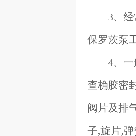
3、经常
保罗茨泵
4、一般情
查桷胶密
阀片及排
子,旋片,