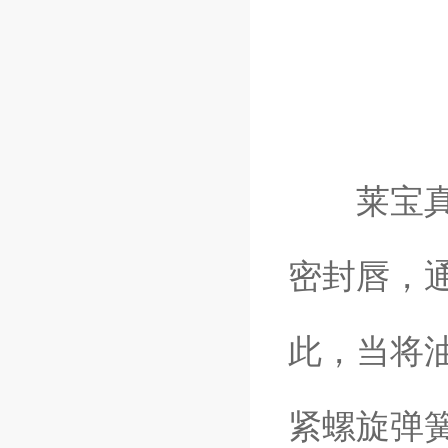
莱宝真空
密封唇，
此，当将
紧螺旋弹