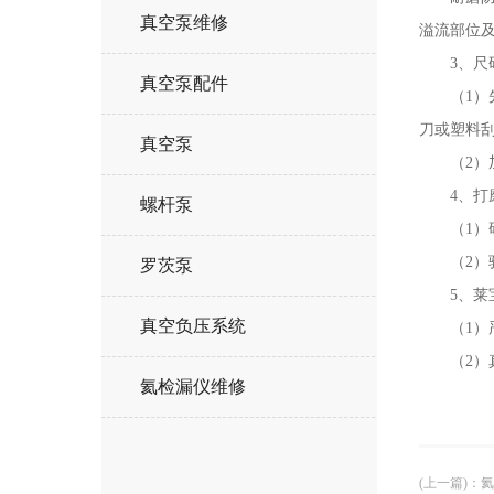
真空泵维修
溢流部位
3、尺
真空泵配件
（1）先将
刀或塑料
真空泵
（2）加热
4、打
螺杆泵
（1）研
（2）验
罗茨泵
5、莱宝
真空负压系统
（1）严
（2）真
氦检漏仪维修
(上一篇)
：
氦