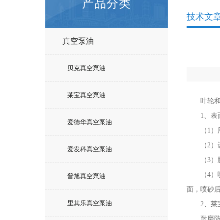
产品分类
技术文
真空泵油
贝克真空泵油
莱宝真空泵油
叶轮和泵
1、表
爱德华真空泵油
（1）用
（2）设
爱发科真空泵油
（3）脱脂
（4）喷
普旭真空泵油
面，喷砂
里其乐真空泵油
2、莱宝
耐磨防腐