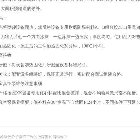
及大面积预输送的修补。
码：
喷砂设备预热，然后将设备专用耐磨防腐材料A、B组分按38:1(重量
刮刀将刀片朝一个方向涂抹，一边涂抹一边压实；厚度均匀。使用刮刀对
固化：施工后的工件加热固化30分钟，100℃1小时。
磨验收
磨：将设备加热固化后研磨至设备标准尺寸。
收：配套设备组装好，保证正常运行，密封配合面试组装合格。
真空泵维修注意事项
格按照XK设备专用修补料配比混合搅拌，混合不均会导致局部不耐磨
空泵保养提醒：修补料在30°室温下自然固化24小时，不同条件下可延
检漏仪分子泵不工作的故障要如何维修？