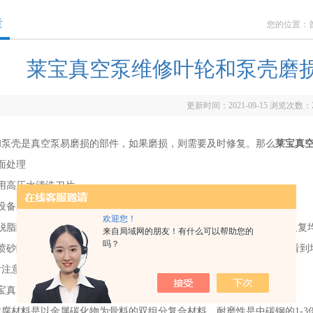
章
您的位置：
莱宝真空泵维修叶轮和泵壳磨
更新时间：2021-09-15 浏览次数：
壳是真空泵易磨损的部件，如果磨损，则需要及时修复。那么
莱宝真
面处理
高压水清洗刀片
备磨损严重的部位，应采用与设备基材相同的材料。
欢迎您！
除湿处理：用氧气和乙炔将火焰调至10cm长，以5cm/min的速度反
来自局域网的朋友！有什么可以帮助您的
吗？
砂除锈：去除工件表面的氧化层，进行目视检查。在喷砂表面可以看到
后注意防潮。覆盖和保护不需要处理的部分。
真空泵维修材料选用耐磨、防腐材料
材料是以金属碳化物为骨料的双组分复合材料。耐磨性是中碳钢的1-3倍