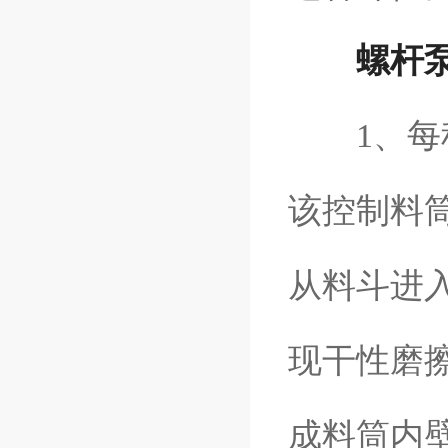
螺杆
1、每种
该控制料
从料斗进
现干性磨
成料筒内