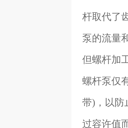
杆取代了
泵的流量
但螺杆加
螺杆泵仅
带)，以
过容许值