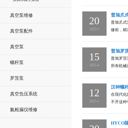
普旭爪
真空泵维修
20
普旭爪式
2025-5
修前，精
真空泵配件
真空泵
普旭罗
15
普旭罗茨
螺杆泵
2025-4
所有机械
罗茨泵
汉钟螺
12
真空负压系统
在现代化
2025-3
不开这种
氦检漏仪维修
HYC