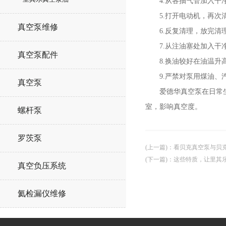
4.从各抽气管加入干净的爱
5.打开电动机，再次
真空泵维修
6.反复清理，放完清
7.从注油塞处加入干净
真空泵配件
8.换油较好在油温升
9.严禁对泵用煤油、汽
真空泵
爱德华真空泵在日常生活
室，影响真空度。
螺杆泵
罗茨泵
(上一篇)
：
看贝克真空泵与贝
(下一篇)
：
这些特质，让里其
真空负压系统
氦检漏仪维修