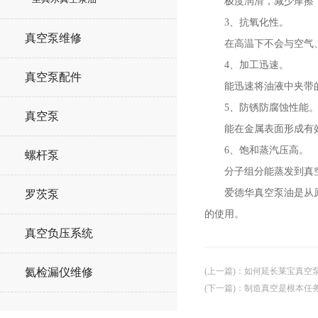
极度润滑，减少摩擦，
3、抗氧化性。
真空泵维修
在高温下不会与空气、
4、加工迅速。
真空泵配件
能迅速将油液中夹带的
5、防锈防腐蚀性能
真空泵
能在金属表面形成有效防
6、饱和蒸汽压高。
螺杆泵
分子组分能蒸发到真空的
爱德华真空泵油是从原油
罗茨泵
的使用。
真空负压系统
(上一篇)
：
如何延长莱宝真空
氦检漏仪维修
(下一篇)
：
制造真空是根本任