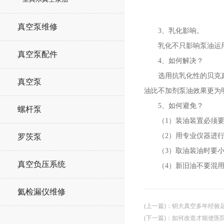
真空泵维修
3、乳化影响。
乳化不只影响泵油运用
真空泵配件
4、如何解决？
选用抗乳化性的贝克真空
真空泵
油比不加剂泵油效果更为
5、如何避免？
螺杆泵
（1）装油装置必须要
（2）用专业仪器进行
罗茨泵
（3）取油装油时要小
真空负压系统
（4）新旧油不要混用
氦检漏仪维修
(上一篇)
：
钥大真空多年经验
(下一篇)
：
如何改造才能使医