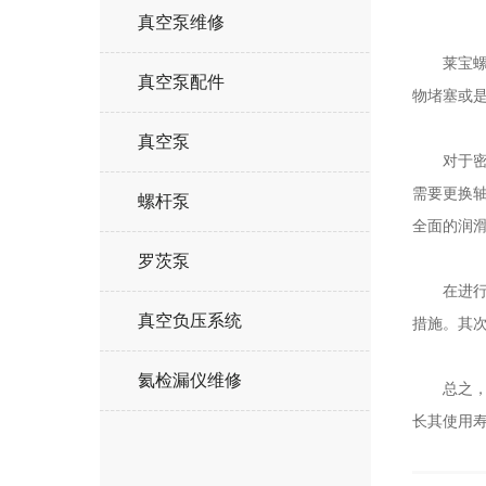
真空泵维修
莱宝螺杆
真空泵配件
物堵塞或
真空泵
对于密封
需要更换
螺杆泵
全面的润
罗茨泵
在进行莱
真空负压系统
措施。其
氦检漏仪维修
总之，莱
长其使用