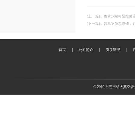
(上一篇)
：
泰希尔螺杆泵维修
(下一篇)
：
普旭罗茨泵维修：让
首页
|
公司简介
|
资质证书
|
© 2019 东莞市钥大真