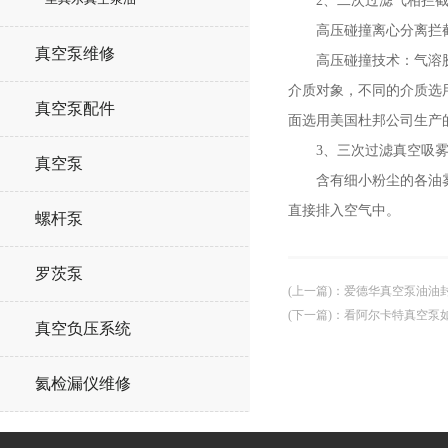
2、二次过滤气相拦
高压碰撞离心分离拦截
真空泵维修
高压碰撞技术：气溶胶粒
介质对象，不同的介质选
真空泵配件
面选用美国杜邦公司生产
3、三次过滤真空吸
真空泵
含有细小粉尘的各油雾经
直接排入空气中。
螺杆泵
罗茨泵
(上一篇)
：
爱德华真空泵油油
(下一篇)
：
看阿尔卡特真空泵
真空负压系统
氦检漏仪维修