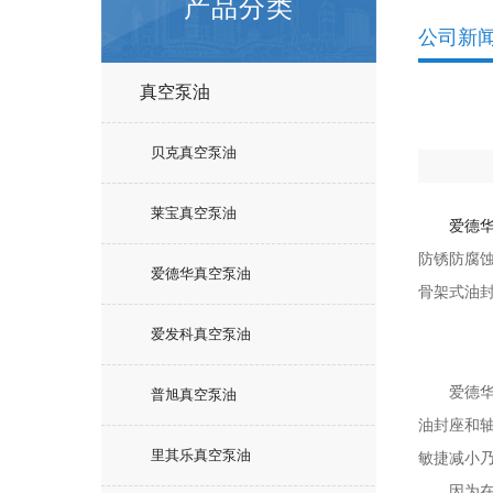
产品分类
公司新
真空泵油
贝克真空泵油
莱宝真空泵油
爱德
防锈防腐
爱德华真空泵油
骨架式油封
爱发科真空泵油
爱德华真
普旭真空泵油
油封座和
里其乐真空泵油
敏捷减小
因为在油