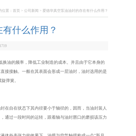
的位置：
首页
>
公司新闻
> 爱德华真空泵油油封的存在有什么作用？
在有什么作用？
1719
低换油的频率，降低工业制造的成本。并且由于它本身的
体直接接触。一般在其表面会形成一层油封，油封选用的是
螺旋弹簧。
封在自在状态下其内径要小于轴径的，因而，当油封装人
力，通过一段时间的运转，跟着轴与油封唇口的磨损该压力
体外表张力的效果下，油膜与空气触摸构成一个“新月