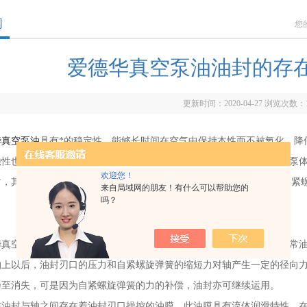
闻
您
爱德华真空泵油油封的存
更新时间：2020-04-27 浏览次数：
华真空泵油
具有*的稳定性，能够长时间在空气中保持本性而不被氧化，降
蚀性也很高，可以在金属表面构成非常有效的防腐膜，能够防止水分与泵
欢迎您！
，其结构比较简单，分为3个部分：密封体(丁睛橡胶)、加强骨架和自紧
来自局域网的朋友！有什么可以帮助您的
吗？
空泵油密封体按照不同部位分为底部、腰部、刃口和密封唇等。通常油
轴上以后，油封刃口的压力和自紧螺旋弹簧的缩短力对轴产生一定的径向
乃至消失，可是因为自紧螺旋弹簧的力的补偿，油封亦可继续运用。
封与轴之间存在着油封刃口操控的油膜，此油膜具有流体润滑特性。在液