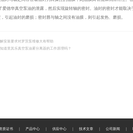
止了爱德华真空泵油的泄露，然后实现旋转轴的密封。油封的密封才能取决
突，引起油封的磨损；密封唇与轴之间没有油膜，则引起发热、磨损。
解安装要求对罗茨泵维修大有帮助
知道里其乐真空泵油雾分离器的工作原理吗？
资质证书
|
产品中心
|
供应中心
|
技术文章
|
公司新闻
|