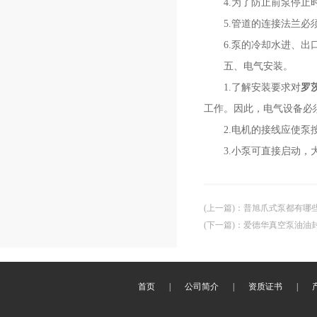
4.为了防止前泵停止时
5.管道的连接法兰必须
6.泵的冷却水进、出口
五、电气安装。
1.了解安装要求对
罗
工作。因此，电气设备必
2.电机的接线应使泵
3.小泵可直接启动，
(上一篇)
：
普旭爪式泵都有哪
(下一篇)
：
爱德华真空泵油油
首页
|
公司简介
|
资质证书
|