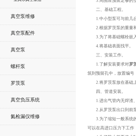
3.周围应预留足够的空
二、基础工程。
真空泵维修
1.中小型泵可与前几台
2.根据罗茨泵的重量和
真空泵配件
3.为了将基础螺栓嵌入
4.将基础表面找平。
真空泵
三、安装工作。
1.了解安装要求对
罗
螺杆泵
筑到预留孔中，放置编号
2.将罗茨泵放在基础上
罗茨泵
四、管道安装。
真空负压系统
1.进出气管内无焊渣、
2.从罗茨泵出口到前泵
氦检漏仪维修
3.为了缩短一般系统的
可以在高进口压力下工作